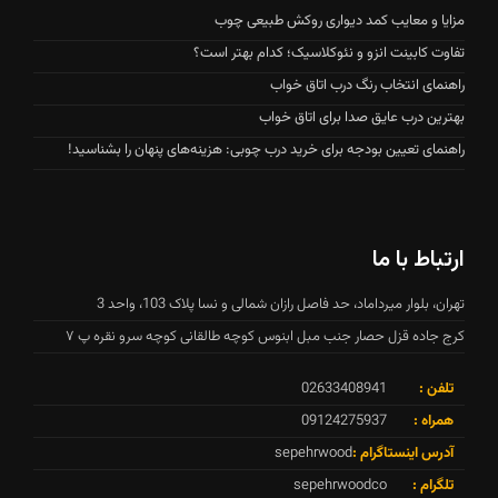
مزایا و معایب کمد دیواری روکش طبیعی چوب
تفاوت کابینت انزو و نئوکلاسیک؛ کدام بهتر است؟
راهنمای انتخاب رنگ درب اتاق خواب
بهترین درب عایق صدا برای اتاق خواب
راهنمای تعیین بودجه برای خرید درب چوبی: هزینه‌های پنهان را بشناسید!
ارتباط با ما
تهران، بلوار میرداماد، حد فاصل رازان شمالی و نسا پلاک 103، واحد 3
کرج جاده قزل حصار جنب مبل ابنوس کوچه طالقانی کوچه سرو نقره پ ۷
تلفن :
02633408941
همراه :
09124275937
آدرس اینستاگرام :
sepehrwood
تلگرام :
sepehrwoodco