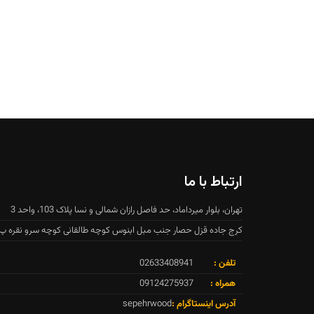
ارتباط با ما
تهران، بلوار میرداماد، حد فاصل رازان شمالی و نسا پلاک 103، واحد 3
کرج جاده قزل حصار جنب مبل ابنوس کوچه طالقانی کوچه سرو نقره پ ۷
تلفن :
02633408941
همراه :
09124275937
آدرس اینستاگرام :
sepehrwood